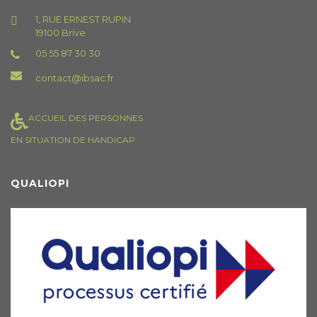
1, RUE ERNEST RUPIN
19100 Brive
05 55 87 30 30
contact@ibsac.fr
ACCUEIL DES PERSONNES
EN SITUATION DE HANDICAP
QUALIOPI